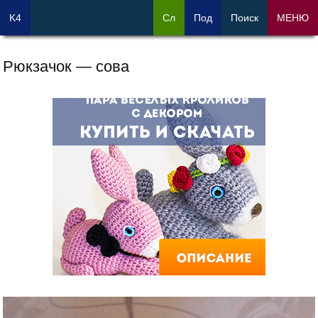
K4
Сл
Под
Поиск
МЕНЮ
Рюкзачок — сова