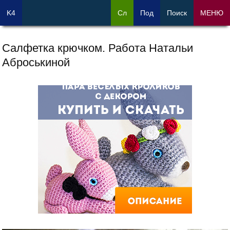
K4
Сл
Под
Поиск
МЕНЮ
Салфетка крючком. Работа Натальи
Аброськиной