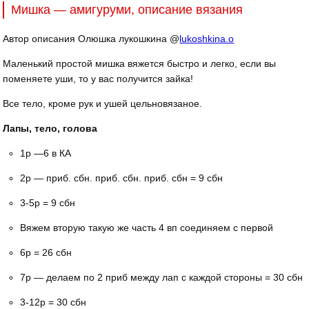
Мишка — амигуруми, описание вязания
Автор описания Олюшка лукошкина @
lukoshkina.o
Маленький простой мишка вяжется быстро и легко, если вы
поменяете уши, то у вас получится зайка!
Все тело, кроме рук и ушей цельновязаное.
Лапы, тело, голова
1р —6 в КА
2р — приб. сбн. приб. сбн. приб. сбн = 9 сбн
3-5р = 9 сбн
Вяжем вторую такую же часть 4 вп соединяем с первой
6р = 26 сбн
7р — делаем по 2 приб между лап с каждой стороны = 30 сбн
3-12р = 30 сбн