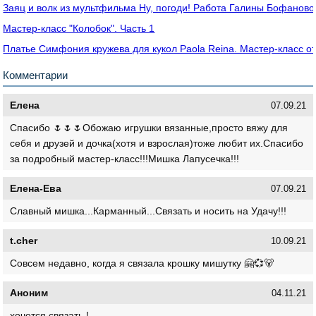
Заяц и волк из мультфильма Ну, погоди! Работа Галины Бофаново
Мастер-класс "Колобок". Часть 1
Платье Симфония кружева для кукол Paola Reina. Мастер-класс от 
Комментарии
Елена
07.09.21
Спасибо 🌷🌷🌷Обожаю игрушки вязанные,просто вяжу для
себя и друзей и дочка(хотя и взрослая)тоже любит их.Спасибо
за подробный мастер-класс!!!Мишка Лапусечка!!!
Елена-Ева
07.09.21
Славный мишка...Карманный...Связать и носить на Удачу!!!
t.cher
10.09.21
Совсем недавно, когда я связала крошку мишутку 🤗💞🐻
Аноним
04.11.21
хочется связать !