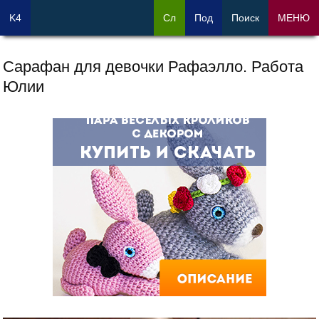
K4
Сл
Под
Поиск
МЕНЮ
Сарафан для девочки Рафаэлло. Работа
Юлии