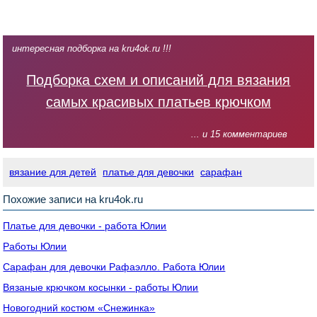
интересная подборка на kru4ok.ru !!!
Подборка схем и описаний для вязания
самых красивых платьев крючком
... и 15 комментариев
вязание для детей
платье для девочки
сарафан
Похожие записи на kru4ok.ru
Платье для девочки - работа Юлии
Работы Юлии
Сарафан для девочки Рафаэлло. Работа Юлии
Вязаные крючком косынки - работы Юлии
Новогодний костюм «Снежинка»