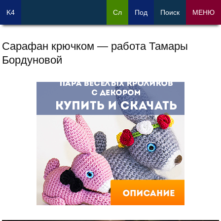
K4
Сл
Под
Поиск
МЕНЮ
Сарафан крючком — работа Тамары
Бордуновой