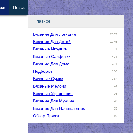
рки
Поиск
Главное
Вязание Для Женщин
2357
Вязание Для Детей
1345
Вязаные Игрушки
781
Вязаные Салфетки
454
Вязание Для Дома
451
Подборки
350
Вязаные Сумки
242
Вязаные Мелочи
94
Вязаные Украшения
76
Вязание Для Мужчин
70
Вязание Для Начинающих
65
Обзор Пряжи
19