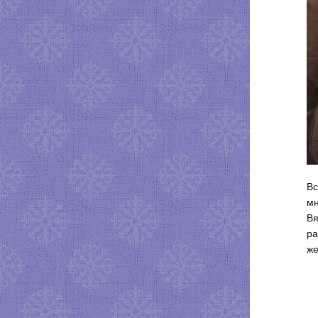
Вс
мн
Вя
ра
же