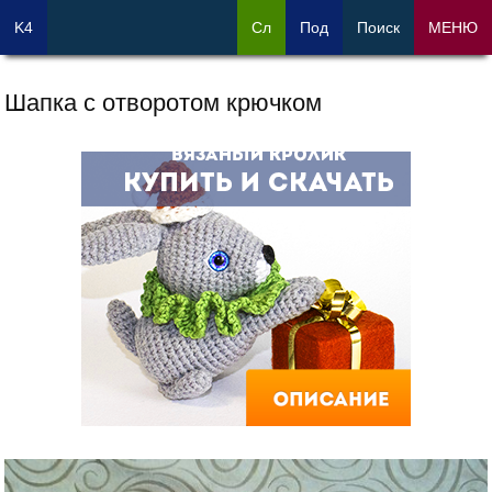
K4
Сл
Под
Поиск
МЕНЮ
Шапка с отворотом крючком