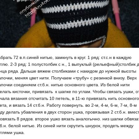
брать 72 в.п.синей нитью, замкнуть в круг. 1 ряд: ст.с.н в каждую
тлю. 2-3 ряд: 1 полустолбик с н., 1 выпуклый (рельефный)столбик 
нца ряда. Дальше вяжем столбиками с накидом до нужной высоты
почки, меняя цвет нити. Получаем «трубу» с резинкой внизу. Верх
почки соединяем ст.б.н. нитью основного цвета. Из белой нити
елать кисточки, привязать к шапке по углам. Чтобы связать ушки, о
чала вязания отсчитать 10 петель, в 11-ю привязать нить основного
ета, и вязать 14 ст.б.н. Работу повернуть. во 2-м, 4-м, 6-м, 7-м, 8-м
ду делать убавления в двух сторон ушка, провязывая 2 ст.б.н. вмес
овязать 8 рядов. второе ушко вязать аналогычно. низ шапки обвяза
.б.н. белой нитью. Из синей нити скрутить шнурок, продеть между
тлями ушка.