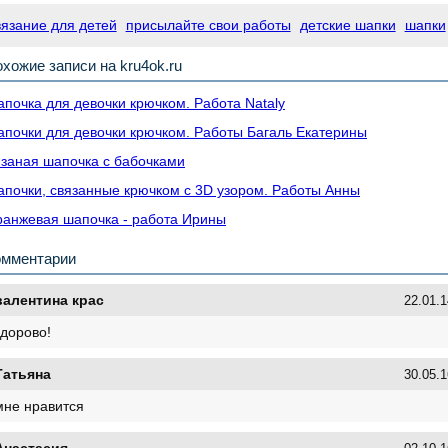
вязание для детей
присылайте свои работы
детские шапки
шапки
хожие записи на kru4ok.ru
почка для девочки крючком. Работа Nataly
почки для девочки крючком. Работы Багаль Екатерины
заная шапочка с бабочками
почки, связанные крючком с 3D узором. Работы Анны
анжевая шапочка - работа Ирины
омментарии
валентина крас
22.01.1
здорово!
Татьяна
30.05.1
мне нравится