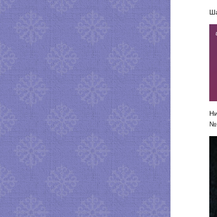
Ша
Ни
№