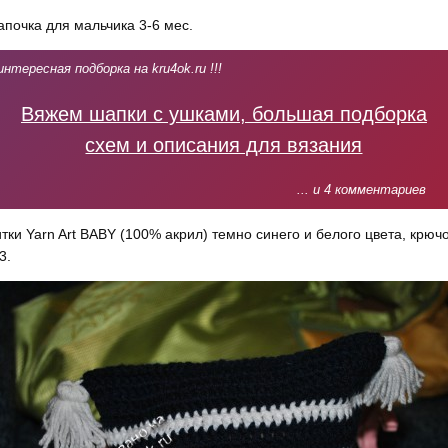
почка для мальчика 3-6 мес.
интересная подборка на kru4ok.ru !!!
Вяжем шапки с ушками, большая подборка
схем и описания для вязания
... и 4 комментариев
тки Yarn Art BABY (100% акрил) темно синего и белого цвета, крюч
3.