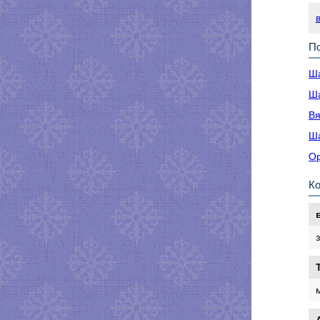
По
Ша
Ша
Вя
Ша
Ор
К