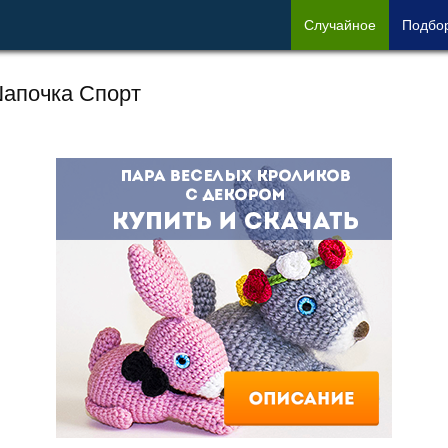
Сл
учайное
Под
бо
апочка Спорт