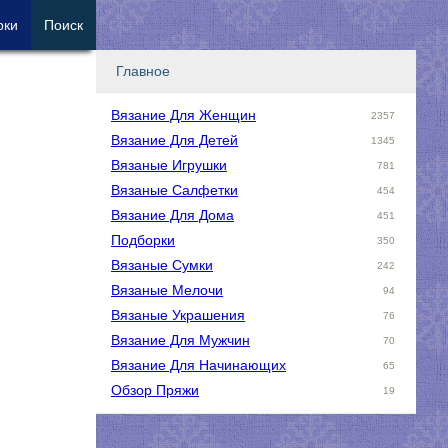
рки
Поиск
Главное
Вязание Для Женщин
2357
Вязание Для Детей
1345
Вязаные Игрушки
781
Вязаные Салфетки
454
Вязание Для Дома
451
Подборки
350
Вязаные Сумки
242
Вязаные Мелочи
94
Вязаные Украшения
76
Вязание Для Мужчин
70
Вязание Для Начинающих
65
Обзор Пряжи
19