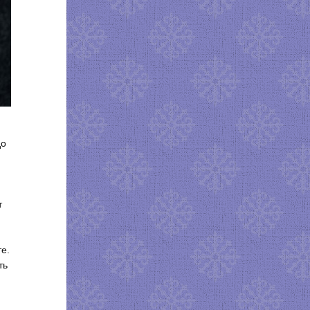
до
т
те.
ть