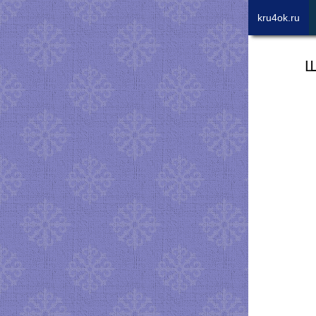
kru4ok.ru
Ш