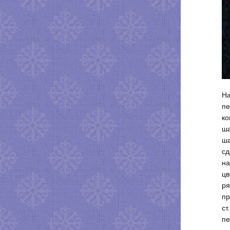
На
пе
ко
ша
ша
сд
на
цв
ря
пр
ст
пе