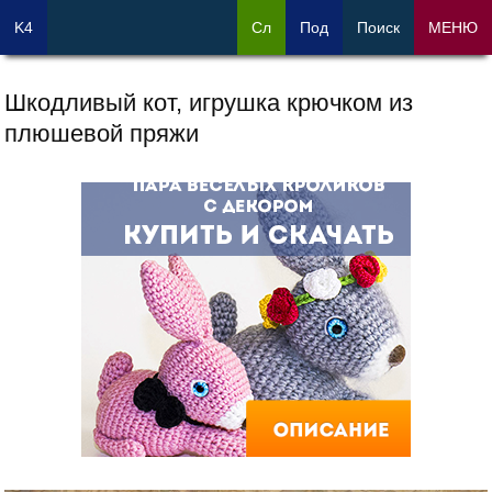
K4
Сл
Под
Поиск
МЕНЮ
Шкодливый кот, игрушка крючком из
плюшевой пряжи