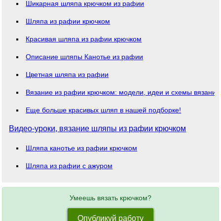
Шикарная шляпа крючком из рафии
Шляпа из рафии крючком
Красивая шляпа из рафии крючком
Описание шляпы Канотье из рафии
Цветная шляпа из рафии
Вязание из рафии крючком: модели, идеи и схемы вязания
Еще больше красивых шляп в нашей подборке!
Видео-уроки, вязание шляпы из рафии крючком
Шляпа канотье из рафии крючком
Шляпа из рафии с ажуром
Умеешь вязать крючком?
Опубликуй работу