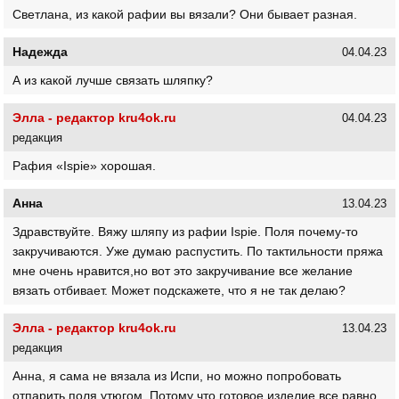
Светлана, из какой рафии вы вязали? Они бывает разная.
Надежда
04.04.23
А из какой лучше связать шляпку?
Элла - редактор kru4ok.ru
04.04.23
редакция
Рафия «Ispie» хорошая.
Анна
13.04.23
Здравствуйте. Вяжу шляпу из рафии Ispie. Поля почему-то
закручиваются. Уже думаю распустить. По тактильности пряжа
мне очень нравится,но вот это закручивание все желание
вязать отбивает. Может подскажете, что я не так делаю?
Элла - редактор kru4ok.ru
13.04.23
редакция
Анна, я сама не вязала из Испи, но можно попробовать
отпарить поля утюгом. Потому что готовое изделие все равно