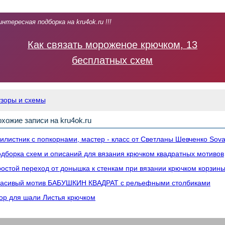
интересная подборка на kru4ok.ru !!!
Как связать мороженое крючком, 13
бесплатных схем
узоры и схемы
хожие записи на kru4ok.ru
илистник с попкорнами, мастер - класс от Светланы Шевченко Sova
дборка схем и описаний для вязания крючком квадратных мотивов
остой переход от донышка к стенкам при вязании крючком корзины
асивый мотив БАБУШКИН КВАДРАТ с рельефными столбиками
ор для шали Листья крючком