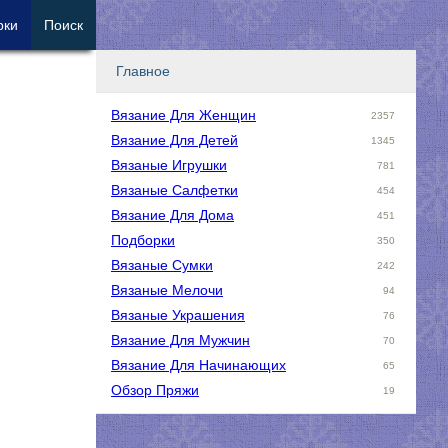
рки
Поиск
Главное
Вязание Для Женщин
2357
Вязание Для Детей
1345
Вязаные Игрушки
781
Вязаные Салфетки
454
Вязание Для Дома
451
Подборки
350
Вязаные Сумки
242
Вязаные Мелочи
94
Вязаные Украшения
76
Вязание Для Мужчин
70
Вязание Для Начинающих
65
Обзор Пряжи
19