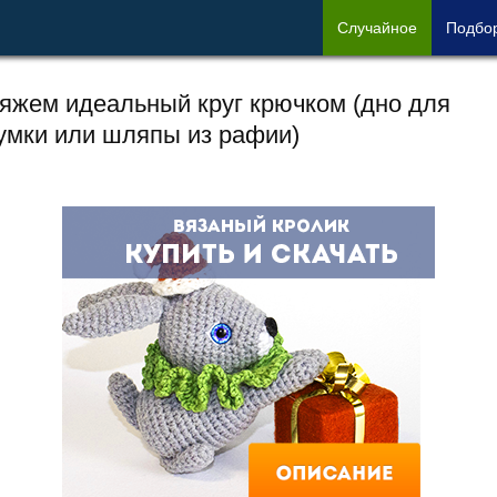
Сл
учайное
Под
бо
яжем идеальный круг крючком (дно для
умки или шляпы из рафии)