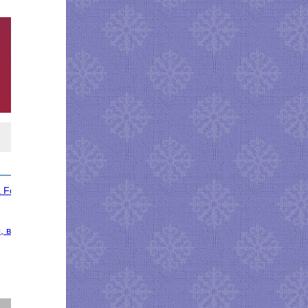
 Fotina
, видео-урок