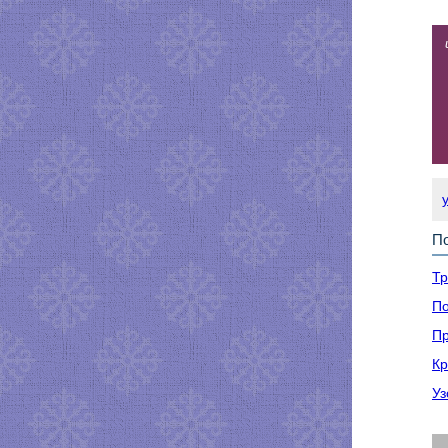
По
Тр
По
Пр
Кр
Уз