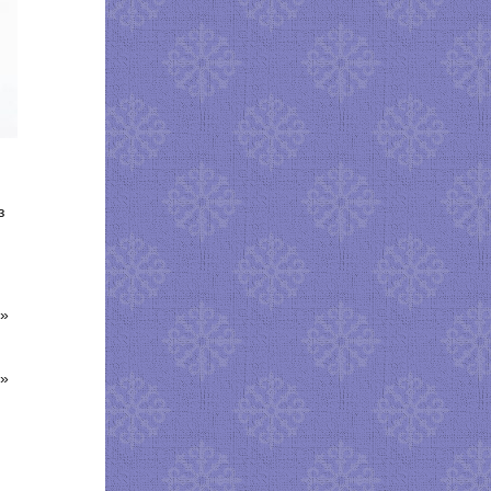
з
 »
 »
»