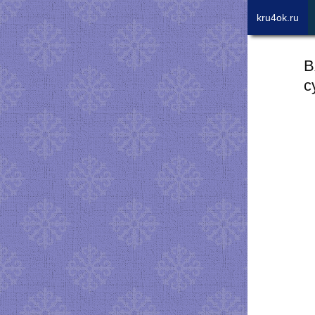
kru4ok.ru
В
с