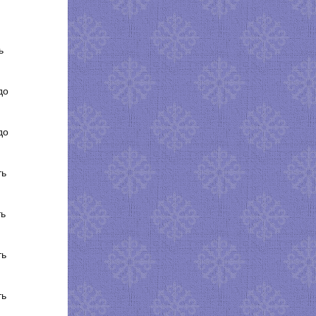
ь
до
до
ть
ть
ть
ть