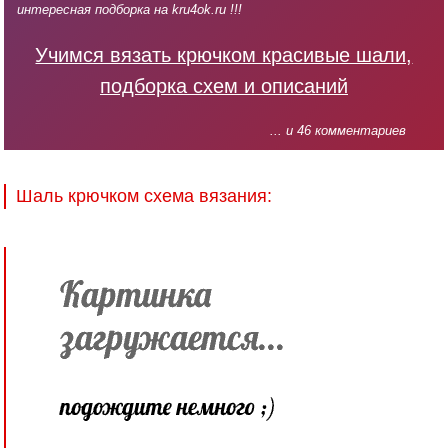
интересная подборка на kru4ok.ru !!!
Учимся вязать крючком красивые шали,
подборка схем и описаний
... и 46 комментариев
Шаль крючком схема вязания: