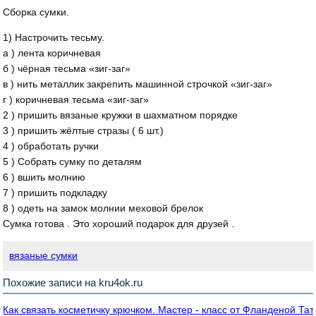
Сборка сумки.
1) Настрочить тесьму.
а ) лента коричневая
б ) чёрная тесьма «зиг-заг»
в ) нить металлик закрепить машинной строчкой «зиг-заг»
г ) коричневая тесьма «зиг-заг»
2 ) пришить вязаные кружки в шахматном порядке
3 ) пришить жёлтые стразы ( 6 шт.)
4 ) обработать ручки
5 ) Собрать сумку по деталям
6 ) вшить молнию
7 ) пришить подкладку
8 ) одеть на замок молнии меховой брелок
Сумка готова . Это хороший подарок для друзей .
вязаные сумки
Похожие записи на kru4ok.ru
Как связать косметичку крючком. Мастер - класс от Фланденой Та