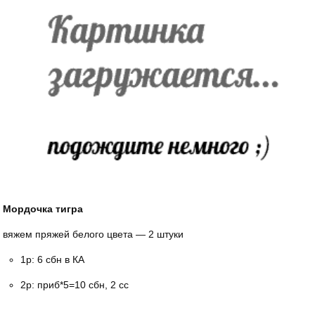
Мордочка тигра
вяжем пряжей белого цвета — 2 штуки
1р: 6 сбн в КА
2р: приб*5=10 сбн, 2 сс