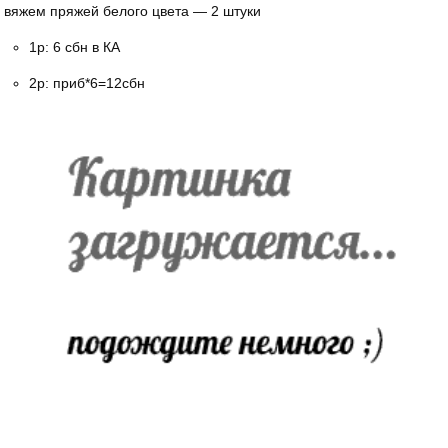
вяжем пряжей белого цвета — 2 штуки
1р: 6 сбн в КА
2р: приб*6=12сбн