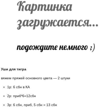
Уши для тигра
вяжем пряжей основного цвета — 2 штуки
1р: 6 сбн в КА
2р: приб*6=12сбн
3р: 6 сбн, приб, 5 сбн = 13 сбн