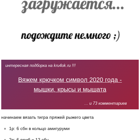
интересная подборка на kru4ok.ru !!!
Вяжем крючком символ 2020 года -
мышки, крысы и мышата
... и 73 комментариев
начинаем вязать тигра пряжей рыжего цвета
1р: 6 сбн в кольцо амигуруми
2р: 6 приб = 12 сбн