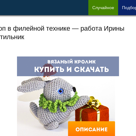
Сл
учайное
Под
бо
оп в филейной технике — работа Ирины
тильник