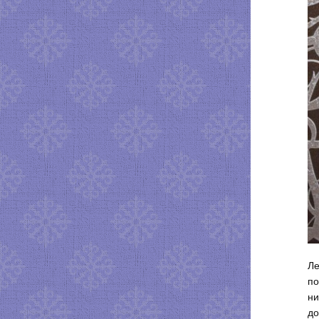
Ле
по
ни
до