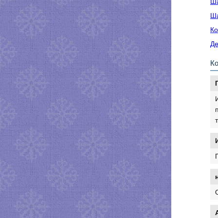
Ша
Ша
Ко
Де
К