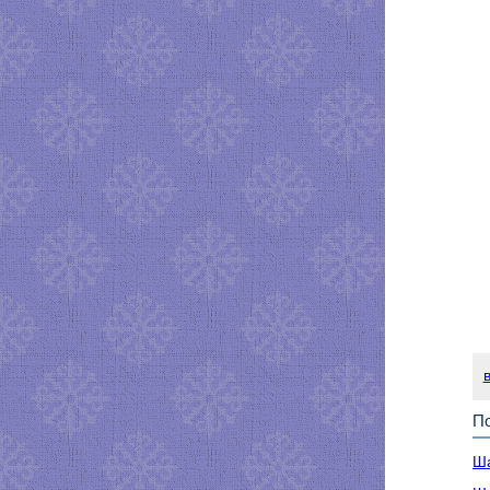
По
Ша