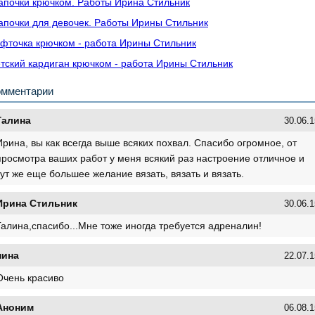
почки крючком. Работы Ирина Стильник
почки для девочек. Работы Ирины Стильник
фточка крючком - работа Ирины Стильник
тский кардиган крючком - работа Ирины Стильник
омментарии
Галина
30.06.1
Ирина, вы как всегда выше всяких похвал. Спасибо огромное, от
просмотра ваших работ у меня всякий раз настроение отличное и
тут же еще большее желание вязать, вязать и вязать.
Ирина Стильник
30.06.1
Галина,спасибо...Мне тоже иногда требуется адреналин!
нина
22.07.1
Очень красиво
Аноним
06.08.1