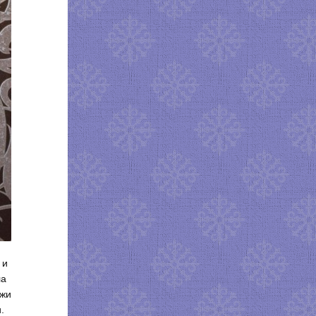
 и
ла
яжи
.