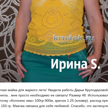
гкая майка для жаркого лета! Увидела работы Дарьи Круподеровой
няла…мне просто необходимо ее связать! Размер 48. Использова
точку «Котонекс ева» 100гр-900м, крючок 1.25 (кловер). расход пр
 150 гр. Маечка связана для себя любимой. Спасибо, что заглянули