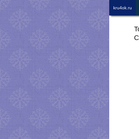
kru4ok.ru
Т
С