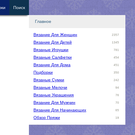
рки
Поиск
Главное
Вязание Для Женщин
2357
Вязание Для Детей
1345
Вязаные Игрушки
781
Вязаные Салфетки
454
Вязание Для Дома
451
Подборки
350
Вязаные Сумки
242
Вязаные Мелочи
94
Вязаные Украшения
76
Вязание Для Мужчин
70
Вязание Для Начинающих
65
Обзор Пряжи
19