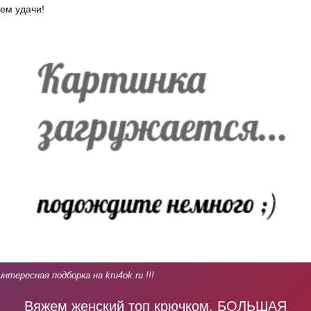
ем удачи!
интересная подборка на kru4ok.ru !!!
Вяжем женский топ крючком, БОЛЬШАЯ