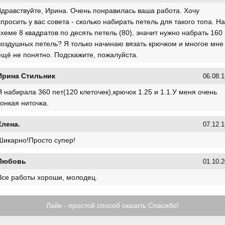
Здравствуйте, Ирина. Очень понравилась ваша работа. Хочу
спросить у вас совета - сколько набирать петель для такого топа. На
схеме 8 квадратов по десять петель (80), значит нужно набрать 160
воздушных петель? Я только начинаю вязать крючком и многое мне
ещё не понятно. Подскажите, пожалуйста.
Ирина Стильник
06.08.1
Я набирала 360 пет(120 клеточек),крючок 1.25 и 1.1.У меня очень
тонкая ниточка.
Елена.
07.12.1
Шикарно!Просто супер!
Любовь
01.10.2
Все работы хороши, молодец.
Лайк - простой способ сказать Спасибо!