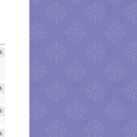
5
5
5
5