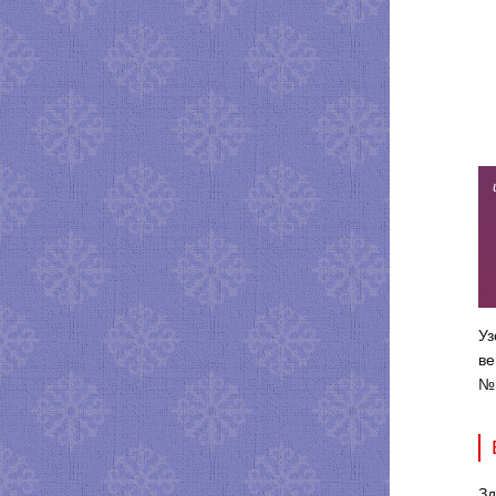
Уз
ве
№ 
Зд