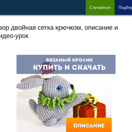
Сл
учайное
Под
бо
зор двойная сетка крючком, описание и
идео-урок