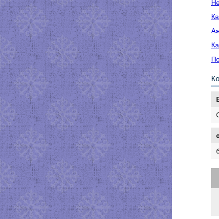
Не
Кв
Аж
Ка
По
К