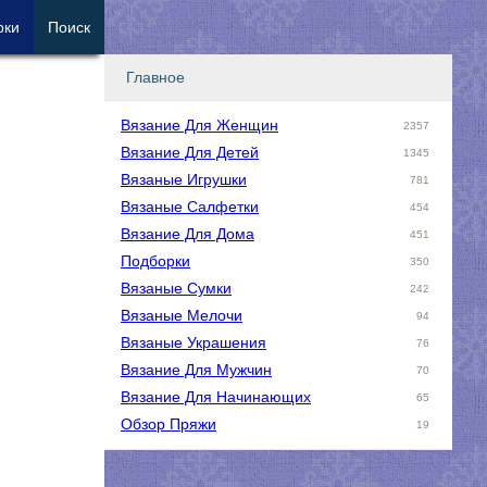
рки
Поиск
Главное
Вязание Для Женщин
2357
Вязание Для Детей
1345
Вязаные Игрушки
781
Вязаные Салфетки
454
Вязание Для Дома
451
Подборки
350
Вязаные Сумки
242
Вязаные Мелочи
94
Вязаные Украшения
76
Вязание Для Мужчин
70
Вязание Для Начинающих
65
Обзор Пряжи
19