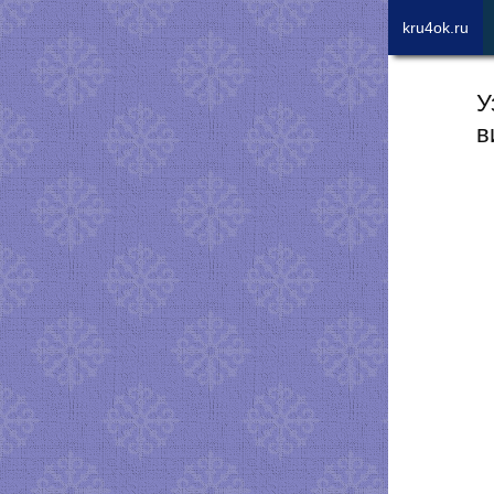
kru4ok.ru
У
в