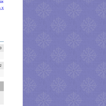
ок
ны Хорошавиной
0
2