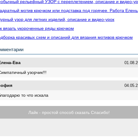
обычный рельефный УЗОР с переплетением, описание и видео-ур
адратный мотив крючком или подставка под горячее. Работа Еле
урный узор для летних изделий, описание и видео-урок
к вязать укороченные ряды крючком
дборка красивых схем и описаний для вязания мотивов крючком
омментарии
Елена-Ева
01.08.2
Симпатичный узорчик!!!
софия
04.05.2
благодарю то что искала
Лайк - простой способ сказать Спасибо!