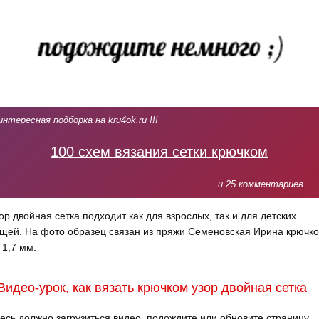
интересная подборка на kru4ok.ru !!!
100 схем вязания сетки крючком
... и 25 комментариев
ор двойная сетка подходит как для взрослых, так и для детских
щей. На фото образец связан из пряжи Семеновская Ирина крючк
1,7 мм.
Видео-урок, как вязать крючком узор двойная сетка
есь должно загрузиться видео, подождите или обновите страницу.