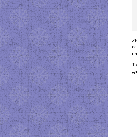
Уз
се
пл
Та
дл