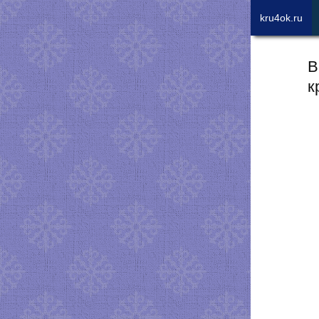
kru4ok.ru
В
к