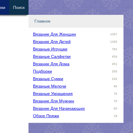
рки
Поиск
Главное
Вязание Для Женщин
2357
Вязание Для Детей
1345
Вязаные Игрушки
781
Вязаные Салфетки
454
Вязание Для Дома
451
Подборки
350
Вязаные Сумки
242
Вязаные Мелочи
94
Вязаные Украшения
76
Вязание Для Мужчин
70
Вязание Для Начинающих
65
Обзор Пряжи
19