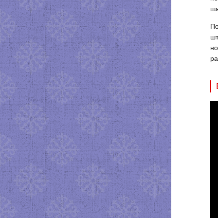
ша
По
шт
но
ра