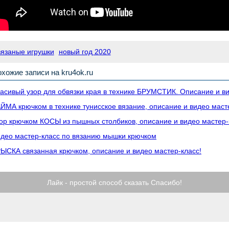
вязаные игрушки
новый год 2020
хожие записи на kru4ok.ru
асивый узор для обвязки края в технике БРУМСТИК. Описание и в
ЙМА крючком в технике тунисское вязание, описание и видео маст
ор крючком КОСЫ из пышных столбиков, описание и видео мастер-
део мастер-класс по вязанию мышки крючком
ЫСКА связанная крючком, описание и видео мастер-класс!
Лайк - простой способ сказать Спасибо!