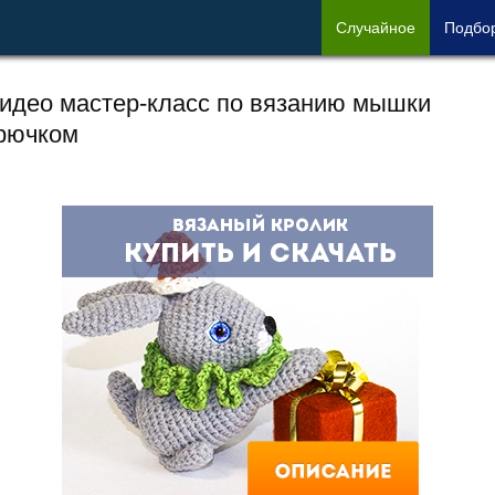
Сл
учайное
Под
бо
идео мастер-класс по вязанию мышки
рючком