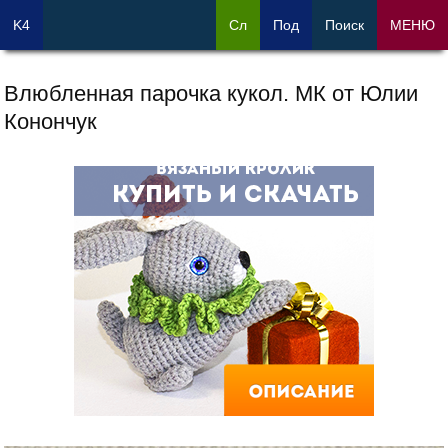
K4
Сл
Под
Поиск
МЕНЮ
Влюбленная парочка кукол. МК от Юлии
Конончук