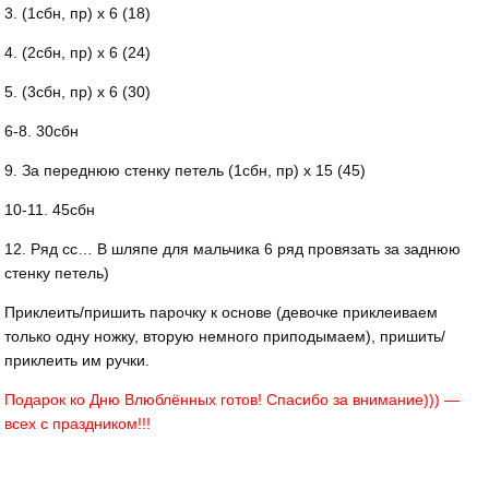
3. (1сбн, пр) х 6 (18)
4. (2сбн, пр) х 6 (24)
5. (3сбн, пр) х 6 (30)
6-8. 30сбн
9. За переднюю стенку петель (1сбн, пр) х 15 (45)
10-11. 45сбн
12. Ряд сс… В шляпе для мальчика 6 ряд провязать за заднюю
стенку петель)
Приклеить/пришить парочку к основе (девочке приклеиваем
только одну ножку, вторую немного приподымаем), пришить/
приклеить им ручки.
Подарок ко Дню Влюблённых готов!
Спасибо за внимание))) —
всех с праздником!!!