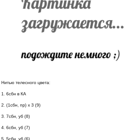
Нитью телесного цвета:
1. 6сбн в КА
2. (1сбн, пр) х 3 (9)
3. 7сбн, уб (8)
4. 6сбн, уб (7)
5. 5сбн, уб (6)