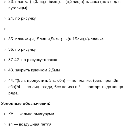
23. планка-(н,3лиц,н,5изн.)…-(н,3лиц,н)-планка (петля для
пуговицы)
24. по рисунку
…
35. планка-(н,15лиц,н,5изн.)…-(н,15лиц,н)-планка
36. по рисунку
37-42. по рисунку+планка
43. закрыть крючком 2,5мм
44. *(5вп, пропустить 3п., сбн) — по планке; (5вп, проп.3п.,
сбн)*4 — по лиц. глади, 6сс по изн.п.* — повторять до конца
ряда.
Условные обозначения:
КА — кольцо амигуруми
вп — воздушная петля