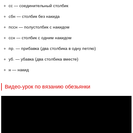
cc — соединительный столбик
сбн — столбик без накида
пссн — полустолбик с накидом
ссн — столбик с одним накидом
пр. — прибавка (два столбика в одну петлю)
уб. — убавка (два столбика вместе)
н — накид
Видео-урок по вязанию обезьянки