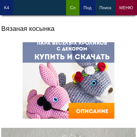
K4
Сл
Под
Поиск
МЕНЮ
Вязаная косынка