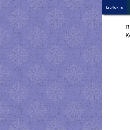
kru4ok.ru
В
К