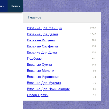
рки
Поиск
Главное
Вязание Для Женщин
2357
Вязание Для Детей
1345
Вязаные Игрушки
781
Вязаные Салфетки
454
Вязание Для Дома
451
Подборки
350
Вязаные Сумки
242
Вязаные Мелочи
94
Вязаные Украшения
76
Вязание Для Мужчин
70
Вязание Для Начинающих
65
Обзор Пряжи
19