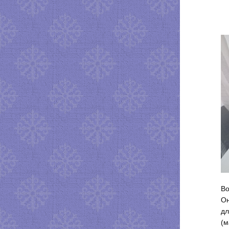
Во
Он
дл
(м