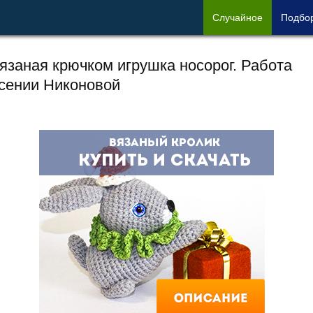
Сл
учайное
Под
бо
язаная крючком игрушка носорог. Работа
сении Никоновой