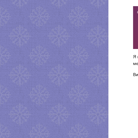
Я 
ме
Ви