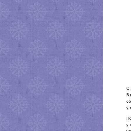
С 
В 
об
уг
По
уг
уг