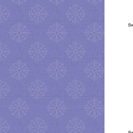
Ви
Ви