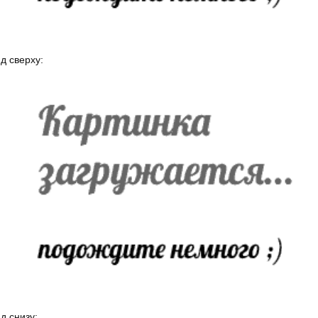
д сверху:
д снизу: