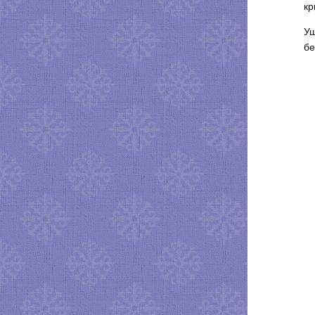
кр
Уш
бе