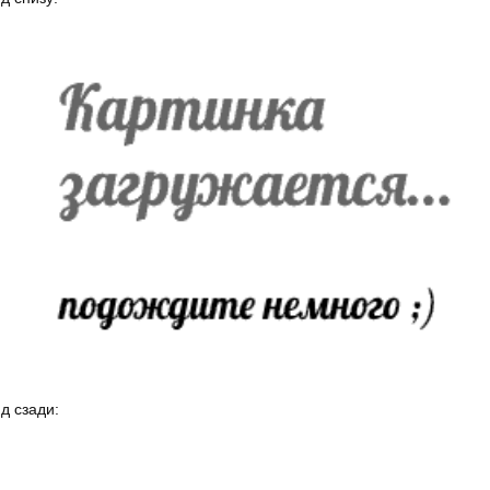
д сзади: