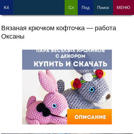
K4
Сл
Под
Поиск
МЕНЮ
Вязаная крючком кофточка — работа
Оксаны