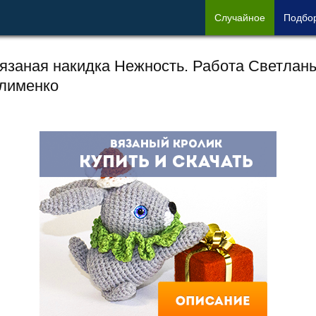
Сл
учайное
Под
бо
язаная накидка Нежность. Работа Светлан
лименко