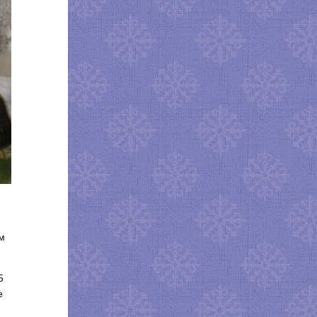
м
5
е