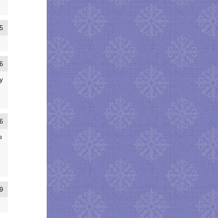
5
6
у
6
о
9