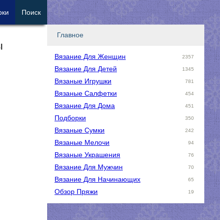
рки
Поиск
Главное
ы
Вязание Для Женщин
2357
Вязание Для Детей
1345
Вязаные Игрушки
781
Вязаные Салфетки
454
Вязание Для Дома
451
Подборки
350
Вязаные Сумки
242
Вязаные Мелочи
94
Вязаные Украшения
76
Вязание Для Мужчин
70
Вязание Для Начинающих
65
Обзор Пряжи
19