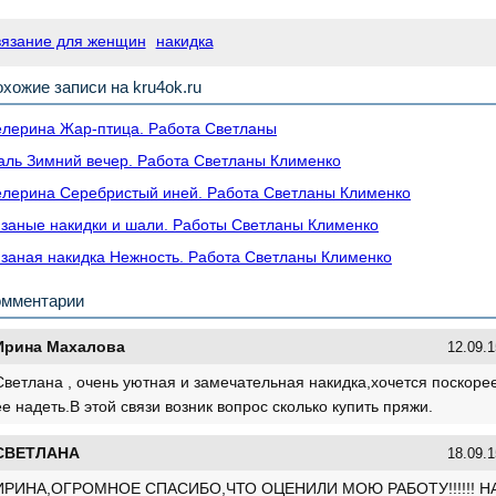
вязание для женщин
накидка
хожие записи на kru4ok.ru
лерина Жар-птица. Работа Светланы
ль Зимний вечер. Работа Светланы Клименко
лерина Серебристый иней. Работа Светланы Клименко
заные накидки и шали. Работы Светланы Клименко
заная накидка Нежность. Работа Светланы Клименко
омментарии
Ирина Махалова
12.09.1
Светлана , очень уютная и замечательная накидка,хочется поскоре
ее надеть.В этой связи возник вопрос сколько купить пряжи.
СВЕТЛАНА
18.09.1
ИРИНА,ОГРОМНОЕ СПАСИБО,ЧТО ОЦЕНИЛИ МОЮ РАБОТУ!!!!!! Н