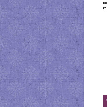
по
кр