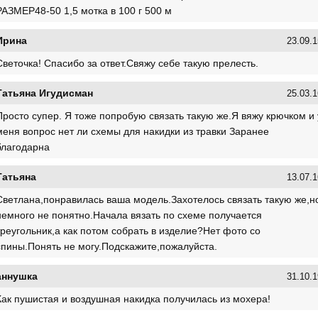
РАЗМЕР48-50 1,5 мотка в 100 г 500 м
Ирина
23.09.1
Светочка! Спасибо за ответ.Свяжу себе такую прелесть.
Татьяна Игудисман
25.03.1
Просто супер. Я тоже попробую связать такую же.Я вяжу крючком и 
меня вопрос нет ли схемы для накидки из травки Заранее
благодарна
Татьяна
13.07.1
Светлана,понравилась ваша модель.Захотелось связать такую же,н
немного не понятно.Начала вязать по схеме получается
треугольник,а как потом собрать в изделие?Нет фото со
спины.Понять не могу.Подскажите,пожалуйста.
аннушка
31.10.1
Как пушистая и воздушная накидка получилась из мохера!