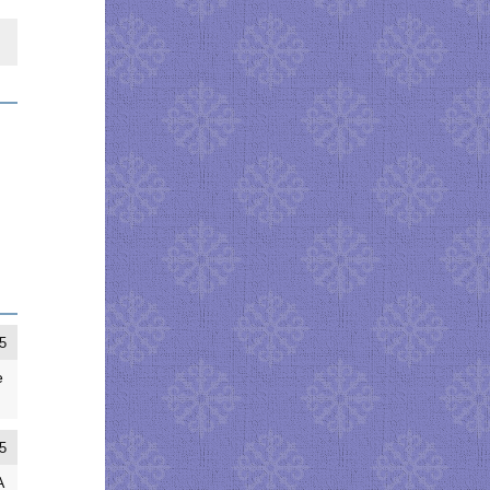
5
е
5
А