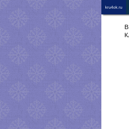
kru4ok.ru
В
К