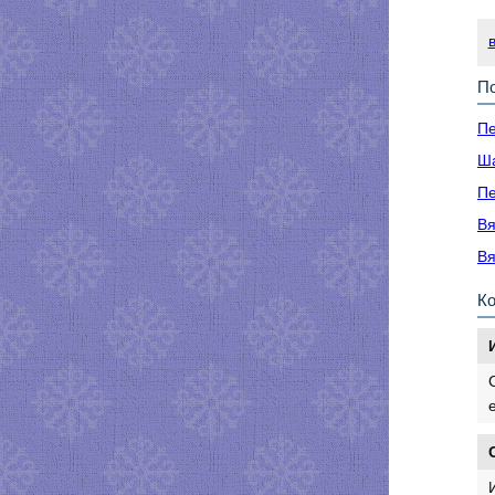
По
Пе
Ша
Пе
Вя
Вя
К