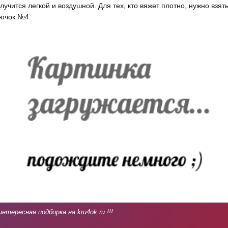
лучится легкой и воздушной. Для тех, кто вяжет плотно, нужно взят
ючок №4.
интересная подборка на kru4ok.ru !!!