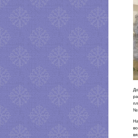
До
ра
пл
№ 
На
во
вя