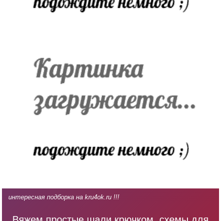
интересная подборка на kru4ok.ru !!!
Вяжем простые шали крючком, схемы для