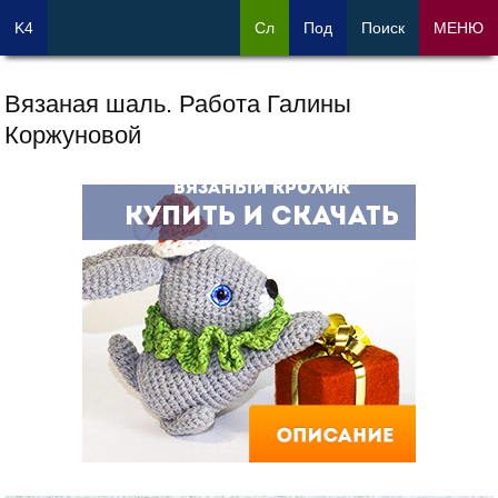
K4
Сл
Под
Поиск
МЕНЮ
Вязаная шаль. Работа Галины
Коржуновой