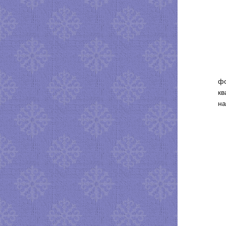
фо
кв
на