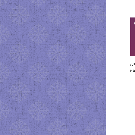
дн
на