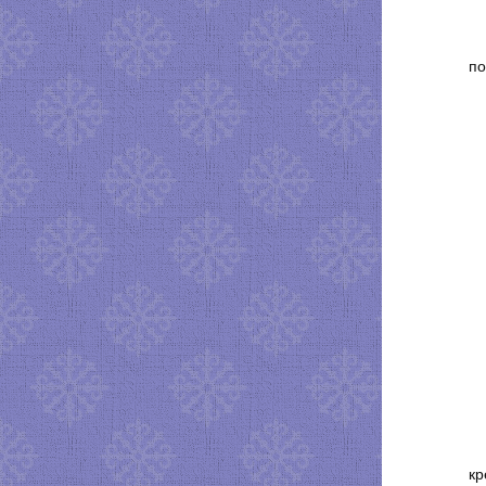
по
кр