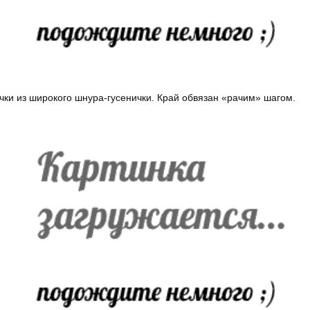
чки из широкого шнура-гусенички. Край обвязан «рачим» шагом.