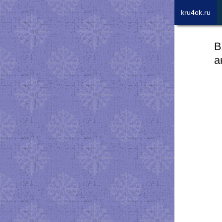
kru4ok.ru
В
а