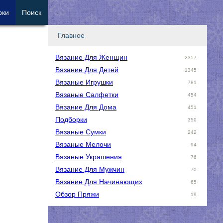
рки
Поиск
Главное
Вязание Для Женщин
2357
Вязание Для Детей
1345
Вязаные Игрушки
781
Вязаные Салфетки
454
Вязание Для Дома
451
Подборки
350
Вязаные Сумки
242
Вязаные Мелочи
94
Вязаные Украшения
76
Вязание Для Мужчин
70
Вязание Для Начинающих
65
Обзор Пряжи
19