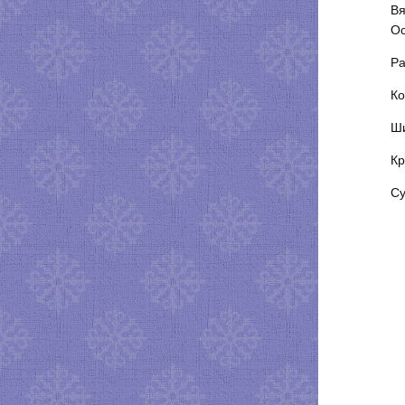
Вя
Ос
Ра
Ко
Ши
Кр
Су