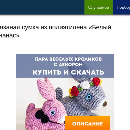
Сл
учайное
Под
бо
язаная сумка из полиэтилена «Белый
нанас»