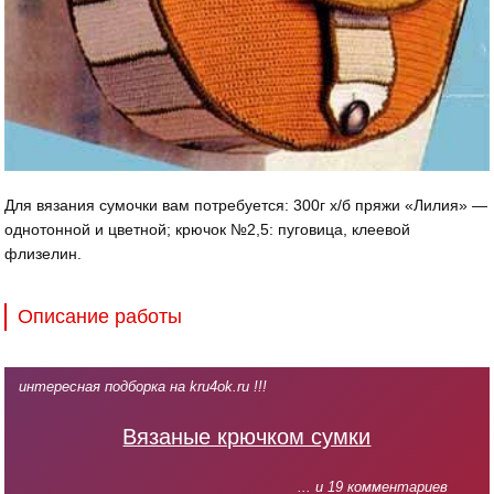
Для вязания сумочки вам потребуется: 300г х/б пряжи «Лилия» —
однотонной и цветной; крючок №2,5: пуговица, клеевой
флизелин.
Описание работы
интересная подборка на kru4ok.ru !!!
Вязаные крючком сумки
... и 19 комментариев