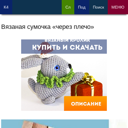
K4
Сл
Под
Поиск
МЕНЮ
Вязаная сумочка «через плечо»