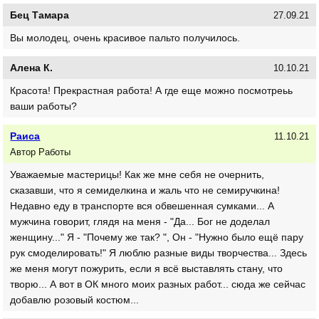
Бец Тамара
27.09.21
Вы молодец, очень красивое пальто получилось.
Алена К.
10.10.21
Красота! Прекрастная работа! А где еще можно посмотреьь
ваши работы?
Раиса
11.10.21
Автор Работы
Уважаемые мастерицы! Как же мне себя не очернить,
сказавши, что я семиделкина и жаль что не семиручкина!
Недавно еду в транспорте вся обвешенная сумками... А
мужчина говорит, глядя на меня - "Да... Бог не доделал
женщину..." Я - "Почему же так? ", Он - "Нужно было ещё пару
рук смоделировать!" Я люблю разные виды творчества... Здесь
же меня могут пожурить, если я всё выставлять стану, что
творю... А вот в ОК много моих разных работ... сюда же сейчас
добавлю розовый костюм...