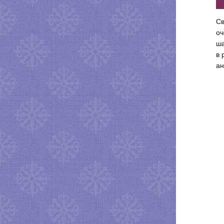
Св
оч
ша
в 
ан