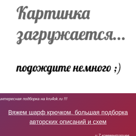
интересная подборка на kru4ok.ru !!!
Вяжем шарф крючком, большая подборка
авторских описаний и схем
... и 7 комментариев