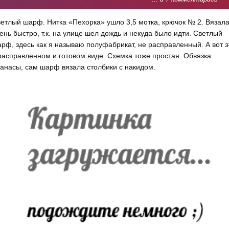
етлый шарф. Нитка «Пехорка» ушло 3,5 мотка, крючок № 2. Вязал
ень быстро, т.к. на улице шел дождь и некуда было идти. Светлый
рф, здесь как я называю полуфабрикат, не расправленный. А вот э
расправленном и готовом виде. Схемка тоже простая. Обвязка
анасы, сам шарф вязала столбики с накидом.