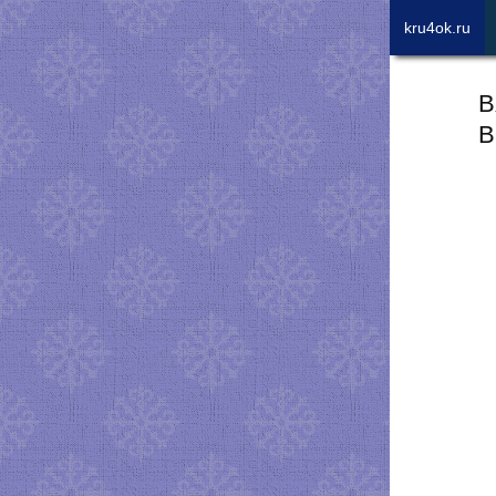
kru4ok.ru
В
В