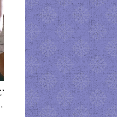
ь в
к
 я