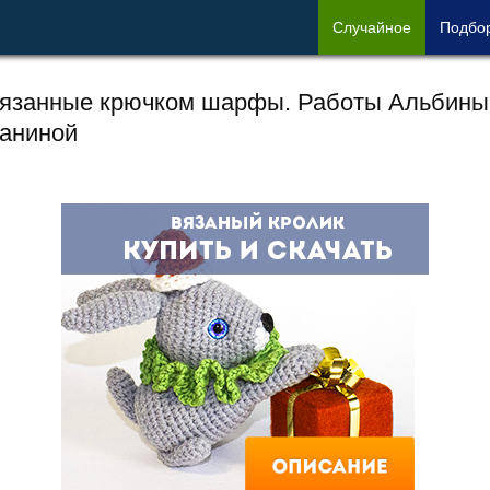
Сл
учайное
Под
бо
язанные крючком шарфы. Работы Альбины
аниной