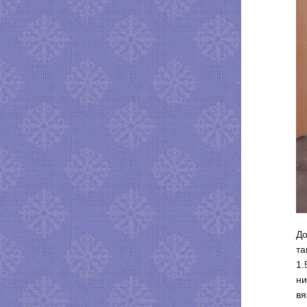
До
та
1.
ни
вя