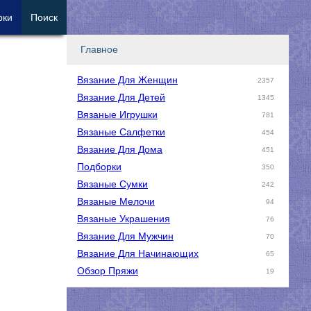
рки
Поиск
Главное
Вязание Для Женщин
2357
Вязание Для Детей
1345
Вязаные Игрушки
781
Вязаные Салфетки
454
Вязание Для Дома
451
Подборки
350
Вязаные Сумки
242
Вязаные Мелочи
94
Вязаные Украшения
76
Вязание Для Мужчин
70
Вязание Для Начинающих
65
Обзор Пряжи
19