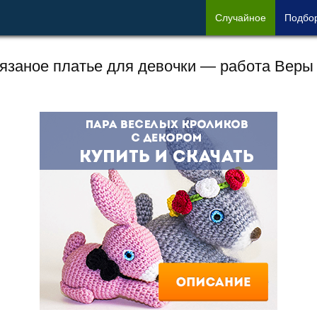
Сл
учайное
Под
бо
язаное платье для девочки — работа Веры