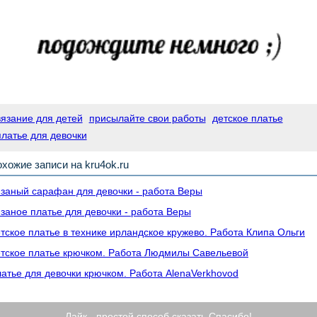
вязание для детей
присылайте свои работы
детское платье
платье для девочки
хожие записи на kru4ok.ru
заный сарафан для девочки - работа Веры
заное платье для девочки - работа Веры
тское платье в технике ирландское кружево. Работа Клипа Ольги
тское платье крючком. Работа Людмилы Савельевой
атье для девочки крючком. Работа AlenaVerkhovod
Лайк - простой способ сказать Спасибо!