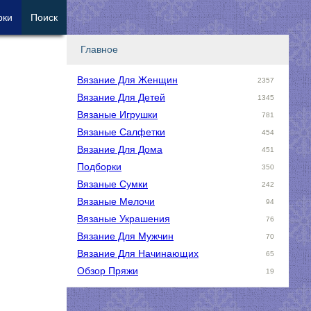
рки
Поиск
Главное
Вязание Для Женщин
2357
Вязание Для Детей
1345
Вязаные Игрушки
781
Вязаные Салфетки
454
Вязание Для Дома
451
Подборки
350
Вязаные Сумки
242
Вязаные Мелочи
94
Вязаные Украшения
76
Вязание Для Мужчин
70
Вязание Для Начинающих
65
Обзор Пряжи
19