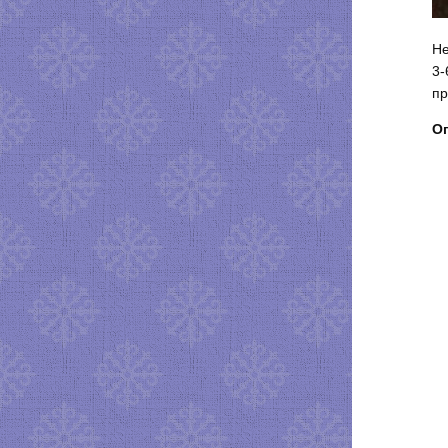
Не
3-
пр
Оп