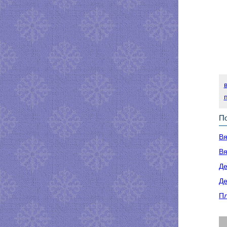
По
Вя
Вя
Де
Де
Пл