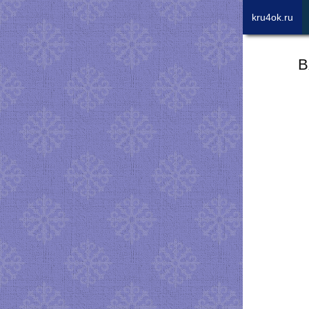
kru4ok.ru
В