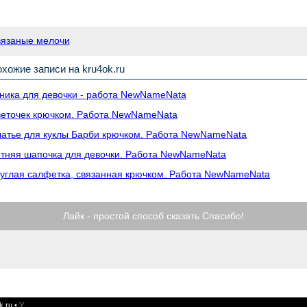
вязаные мелочи
хожие записи на kru4ok.ru
ника для девочки - работа NewNameNata
еточек крючком. Работа NewNameNata
атье для куклы Барби крючком. Работа NewNameNata
тняя шапочка для девочки. Работа NewNameNata
углая салфетка, связанная крючком. Работа NewNameNata
Лайк - простой способ сказать Спасибо!
k.ru
•
У