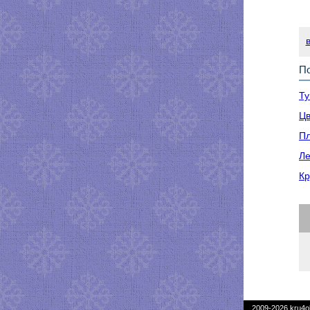
По
Ту
Цв
Пл
Ле
Кр
2009-2026
kru4o