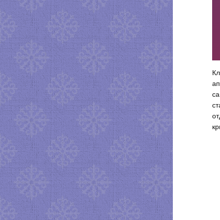
Кл
ап
са
ст
от
кр