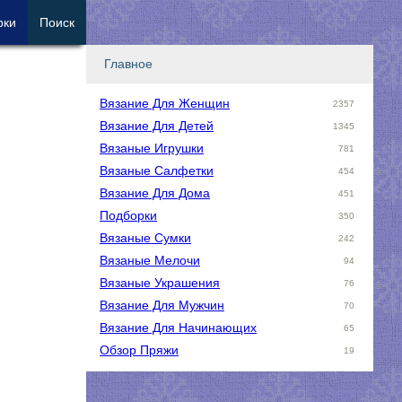
рки
Поиск
Главное
Вязание Для Женщин
2357
Вязание Для Детей
1345
Вязаные Игрушки
781
Вязаные Салфетки
454
Вязание Для Дома
451
Подборки
350
Вязаные Сумки
242
Вязаные Мелочи
94
Вязаные Украшения
76
Вязание Для Мужчин
70
Вязание Для Начинающих
65
Обзор Пряжи
19