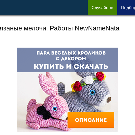
Сл
учайное
Под
бо
язаные мелочи. Работы NewNameNata