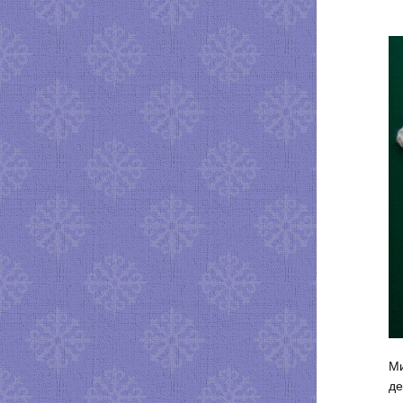
Ми
де