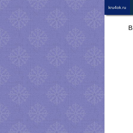
kru4ok.ru
В