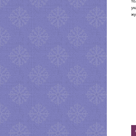
то
ук
жу