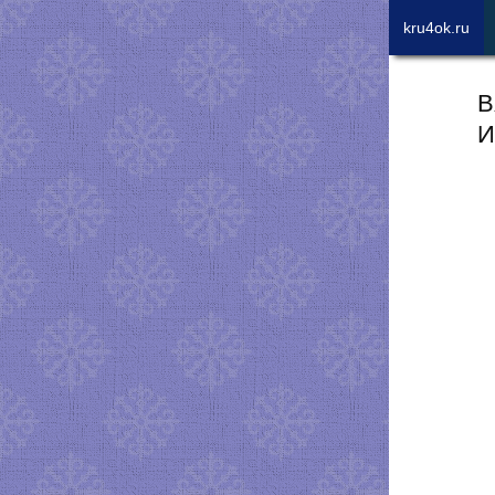
kru4ok.ru
В
И