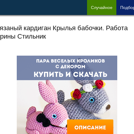
Сл
учайное
Под
бо
язаный кардиган Крылья бабочки. Работа
рины Стильник