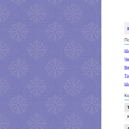
По
Ша
Че
Вя
То
Ша
К