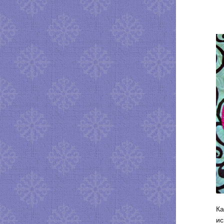
Ка
ис