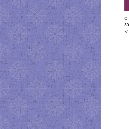
Оп
80
кл