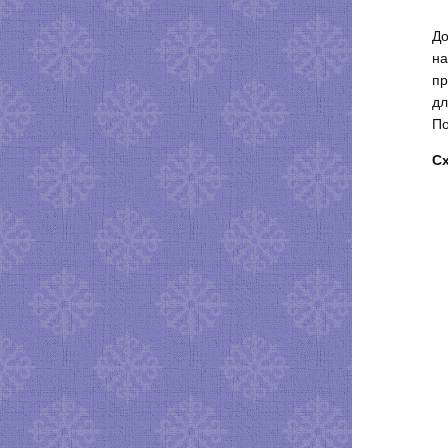
До
на
пр
дл
По
С