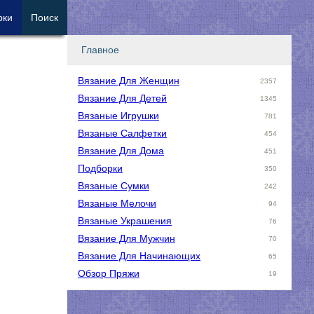
рки
Поиск
Главное
Вязание Для Женщин
2357
Вязание Для Детей
1345
Вязаные Игрушки
781
Вязаные Салфетки
454
Вязание Для Дома
451
Подборки
350
Вязаные Сумки
242
Вязаные Мелочи
94
Вязаные Украшения
76
Вязание Для Мужчин
70
Вязание Для Начинающих
65
Обзор Пряжи
19