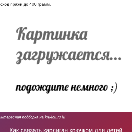
сход пряжи до 400 грамм.
интересная подборка на kru4ok.ru !!!
Как связать кардиган крючком для детей