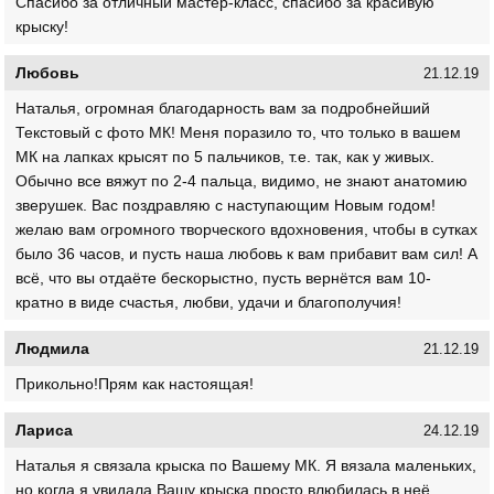
Спасибо за отличный мастер-класс, спасибо за красивую
крыску!
Любовь
21.12.19
Наталья, огромная благодарность вам за подробнейший
Текстовый с фото МК! Меня поразило то, что только в вашем
МК на лапках крысят по 5 пальчиков, т.е. так, как у живых.
Обычно все вяжут по 2-4 пальца, видимо, не знают анатомию
зверушек. Вас поздравляю с наступающим Новым годом!
желаю вам огромного творческого вдохновения, чтобы в сутках
было 36 часов, и пусть наша любовь к вам прибавит вам сил! А
всё, что вы отдаёте бескорыстно, пусть вернётся вам 10-
кратно в виде счастья, любви, удачи и благополучия!
Людмила
21.12.19
Прикольно!Прям как настоящая!
Лариса
24.12.19
Наталья я связала крыска по Вашему МК. Я вязала маленьких,
но когда я увидала Вашу крыска просто влюбилась в неё.