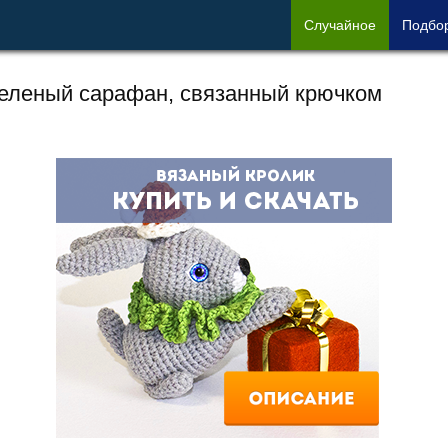
Сл
учайное
Под
бо
еленый сарафан, связанный крючком