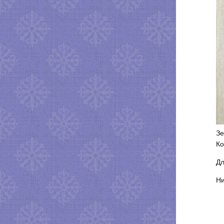
Зе
Ко
Дл
Ни