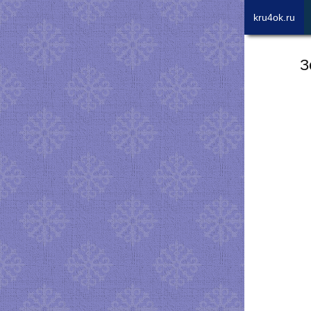
kru4ok.ru
З