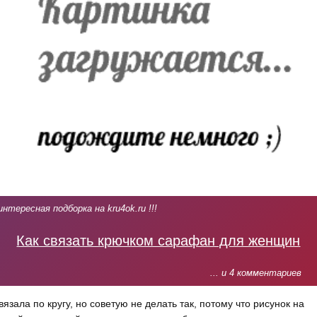
интересная подборка на kru4ok.ru !!!
Как связать крючком сарафан для женщин
... и 4 комментариев
вязала по кругу, но советую не делать так, потому что рисунок на