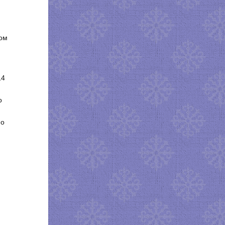
ком
14
о
по