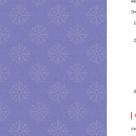
ка
Эт
сх