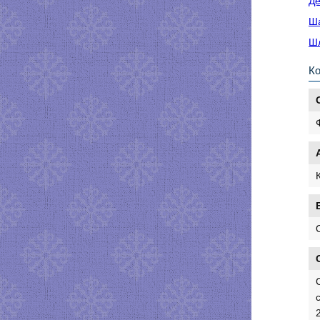
Де
Ша
Шл
К