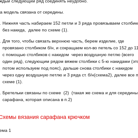
ждый следующий ряд соединять неудобно.
а модель связана от середины.
Нижняя часть набираем 152 петли и 3 ряда провязываем столби
без накида, далее по схеме (1).
Для того, чтобы связать верхнюю часть, берем изделие, где
провязано столбиком б/н, и сокращаем кол-во петель со 152 до 1
с помощью столбиков с накидом через воздушную петлю (всего
один ряд), следующим рядом вяжем столбики с 5-ю накидами (эт
потом используем под пояс), дальше снова столбики с накидом
через одну воздушную петлю и 3 ряда ст. б/н(схема2), далее все 
схеме (1).
Бретельки связаны по схеме (2) (такая же схема и для середины
сарафана, которая описана в п.2)
Схемы вязания сарафана крючком
ема 1