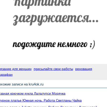
вязание для женщин
присылайте свои работы
реновация
сарафан
хожие записи на kru4ok.ru
заная крючком кукла Лалалупси Морячка
урное платье Южная ночь. Работа Светланы Чайка