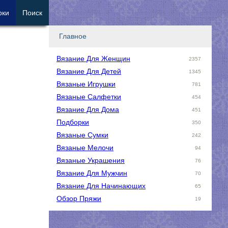
рки
Поиск
Главное
Вязание Для Женщин
2357
Вязание Для Детей
1345
Вязаные Игрушки
781
Вязаные Салфетки
454
Вязание Для Дома
451
Подборки
350
Вязаные Сумки
242
Вязаные Мелочи
94
Вязаные Украшения
76
Вязание Для Мужчин
70
Вязание Для Начинающих
65
Обзор Пряжи
19