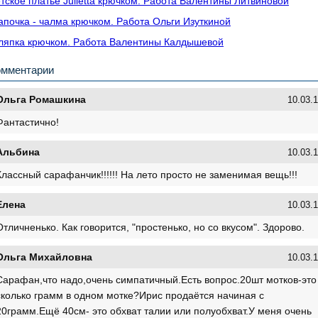
тское платье Julietta крючком. Работа Валентины Литвиновой
почка - чалма крючком. Работа Ольги Изуткиной
япка крючком. Работа Валентины Калдышевой
омментарии
Ольга Ромашкина
10.03.1
Фантастично!
Альбина
10.03.1
Классный сарафанчик!!!!!! На лето просто не заменимая вещь!!!
Елена
10.03.1
Отличненько. Как говорится, "простенько, но со вкусом". Здорово.
Ольга Михайловна
10.03.1
Сарафан,что надо,очень симпатичный.Есть вопрос.20шт мотков-это
сколько грамм в одном мотке?Ирис продаётся начиная с
20грамм.Ещё 40см- это обхват талии или полуобхват.У меня очень