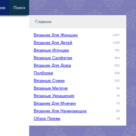
рки
Поиск
Главное
Вязание Для Женщин
2357
Вязание Для Детей
1345
Вязаные Игрушки
781
Вязаные Салфетки
454
Вязание Для Дома
451
Подборки
350
Вязаные Сумки
242
Вязаные Мелочи
94
Вязаные Украшения
76
Вязание Для Мужчин
70
Вязание Для Начинающих
65
Обзор Пряжи
19