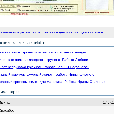
вязание для детей
жилет
вязание для мужчин
детский жилет
хожие записи на kru4ok.ru
нский жилет крючком из мотивов бабушкин квадрат
лет в технике ирландского кружева. Работа Любови
лет безрукавка крючком. Работа Галины Бофановой
заный крючком ажурный жилет - работа Нины Колотило
занный крючком жилет для мальчика. Работа Ирины Стильник
омментарии
Ирина
17.07.1
Спасибо.