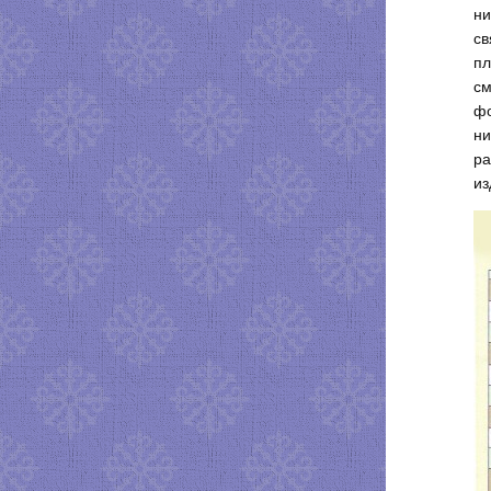
ни
св
пл
см
фо
ни
ра
из