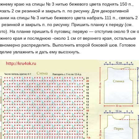
жнему краю на спицы № 3 нитью бежевого цвета поднять 150 п.,
язать 2 см резинкой и закрыть п. по рисунку. Для декоративной
анки на спицы № 3 нитью бежевого цвета набрать 111 п., связать 2
 резинкой и за­крыть п. по рисунку. Пришить планку к переду (см.
то). На планке пришить 6 пуговиц: первую — отступив около 9 см о
жнего края и последнюю -около 1 см от верхнего края, остальные
вномерно рас­пределить. Выполнить второй боковой шов. Готовое
делие увлажнить и дать ему высохнуть.