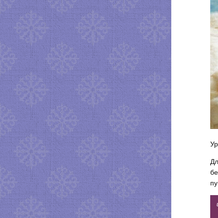
Ур
Дл
бе
пу