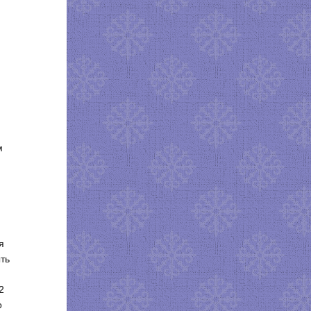
м
я
ыть
2
о