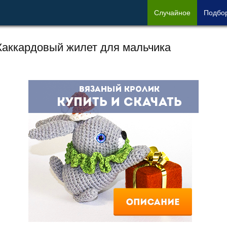
Сл
учайное
Под
бо
аккардовый жилет для мальчика