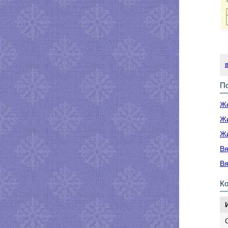
По
Же
Жи
Жи
Вя
Вя
К