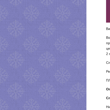
Ви
Во
пр
це
2 
С
Ре
П
О
С
Ни