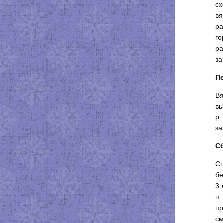
сх
вя
ра
го
ра
за
П
Вя
вы
р.
за
С
Сш
бе
3 
п.
пр
см