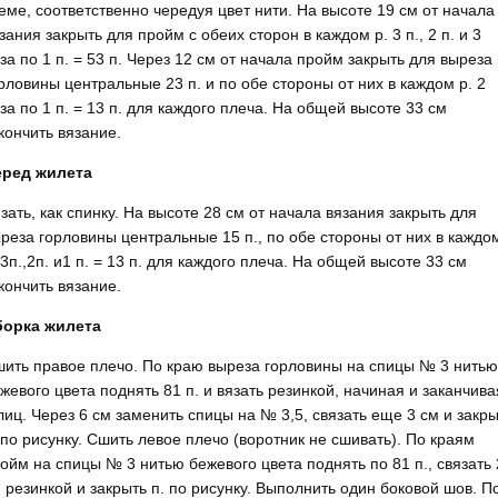
еме, соответствен­но чередуя цвет нити. На высоте 19 см от начала
зания закрыть для пройм с обеих сторон в каждом р. 3 п., 2 п. и 3
за по 1 п. = 53 п. Через 12 см от начала пройм закрыть для выреза
рловины центральные 23 п. и по обе стороны от них в каждом р. 2
за по 1 п. = 13 п. для каждого плеча. На общей высоте 33 см
кончить вязание.
еред жилета
зать, как спинку. На высоте 28 см от начала вязания закрыть для
реза горловины централь­ные 15 п., по обе стороны от них в каждо
 3п.,2п. и1 п. = 13 п. для каждого плеча. На общей высоте 33 см
кончить вязание.
борка жилета
ить правое плечо. По краю выреза горловины на спицы № 3 нитью
жевого цвета поднять 81 п. и вязать резинкой, начиная и заканчива
лиц. Через 6 см заменить спицы на № 3,5, связать еще 3 см и закр
 по рисунку. Сшить левое плечо (воротник не сшивать). По краям
ойм на спицы № 3 нитью бежевого цвета поднять по 81 п., связать 
 резинкой и закрыть п. по рисунку. Выполнить один боковой шов. П