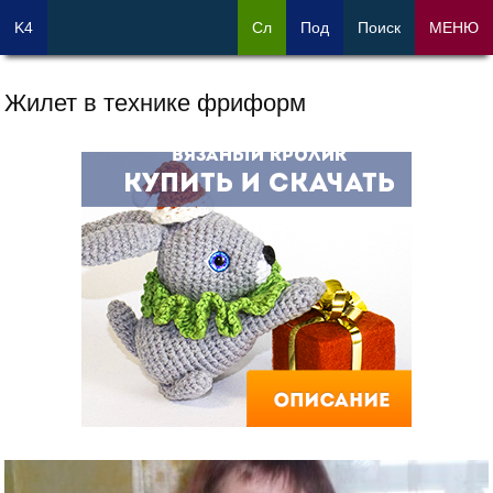
K4
Сл
Под
Поиск
МЕНЮ
Жилет в технике фриформ