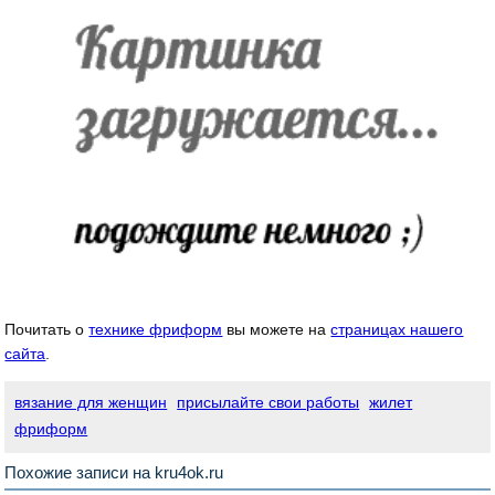
Почитать о
технике фриформ
вы можете на
страницах нашего
сайта
.
вязание для женщин
присылайте свои работы
жилет
фриформ
Похожие записи на kru4ok.ru