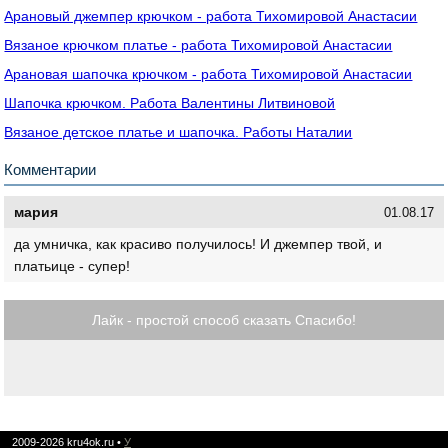
Арановый джемпер крючком - работа Тихомировой Анастасии
Вязаное крючком платье - работа Тихомировой Анастасии
Арановая шапочка крючком - работа Тихомировой Анастасии
Шапочка крючком. Работа Валентины Литвиновой
Вязаное детское платье и шапочка. Работы Наталии
Комментарии
мария
01.08.17
да умничка, как красиво получилось! И джемпер твой, и
платьице - супер!
Лайк - простой способ сказать Спасибо!
2009-2026
kru4ok.ru
•
У