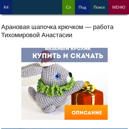
K4
Сл
Под
Поиск
МЕНЮ
Арановая шапочка крючком — работа
Тихомировой Анастасии