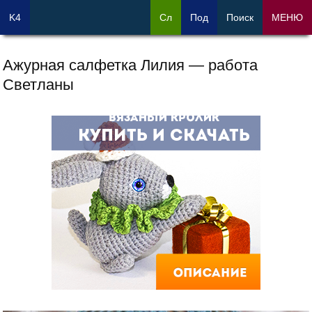
K4
Сл
Под
Поиск
МЕНЮ
Ажурная салфетка Лилия — работа
Светланы