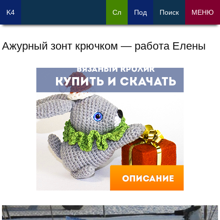
K4
Сл
Под
Поиск
МЕНЮ
Ажурный зонт крючком — работа Елены