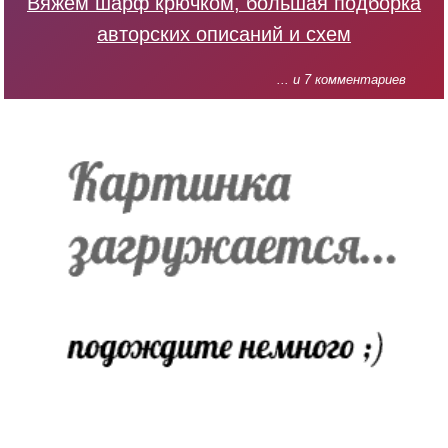
Вяжем шарф крючком, большая подборка
авторских описаний и схем
... и 7 комментариев