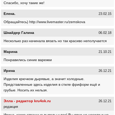
Спасибо, хочу такие же!
Елена.
23.02.15
Обращайтесь) http://www.livemaster.ru/zemskova
Шнайдер Галина
06.02.18
Несколько раз начинала вязать но так красиво неполучается
Марина
21.10.21
Понравились синие варежки
Ирина
26.12.21
Изделия крючком дырявые, а значит холодные.
Представленные здесь изделия в стиле фриформ ещё и
грубые. Носить их нельзя.
Элла - редактор kru4ok.ru
26.12.21
редакция
Ирина, какие странные выводы у вас! Вы явно не носили и не