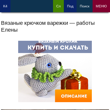
K4
Сл
Под
Поиск
МЕНЮ
Вязаные крючком варежки — работы
Елены