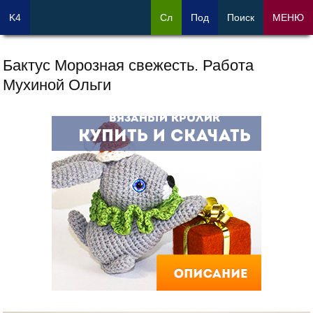
K4
Сл
Под
Поиск
МЕНЮ
Бактус Морозная свежесть. Работа
Мухиной Ольги