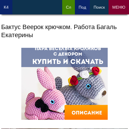
K4
Сл
Под
Поиск
МЕНЮ
Бактус Веерок крючком. Работа Багаль
Екатерины