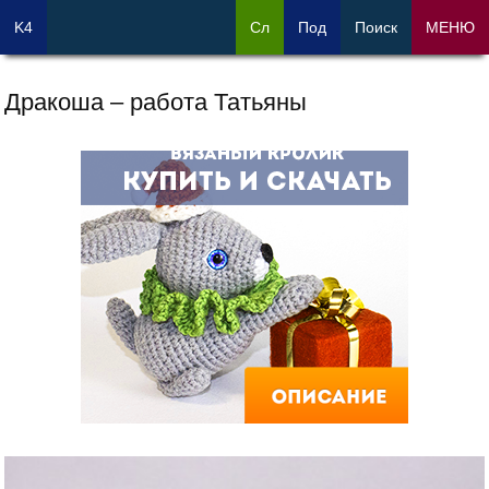
K4
Сл
Под
Поиск
МЕНЮ
Дракоша – работа Татьяны