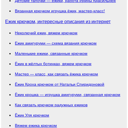
Детские тапочки — ёжики, работа Ирины Красильнюк
Вязанная крючком игрушка ёжик, мастер-класс!
Ежик крючком, интересные описания из интернет
Неколючий ежик, вяжем крючком
Ежик амигуруми — схема вязания крючком
Маленькие ежики, связанные крючком
Ёжик в жёлтых ботинках, вяжем крючком
Мастер — класс, как связать ёжика крючком
Ёжик Кроха крючком от Натальи Спиридоновой
Ёжик крошка — игрушка амигуруми, связанная крючком
Как связать крючком радужных ежиков
Ёжик Уля крючком
Вяжем ежика крючком