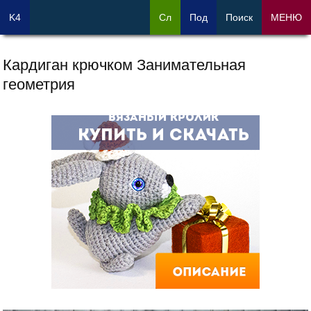
K4
Сл
Под
Поиск
МЕНЮ
Кардиган крючком Занимательная
геометрия