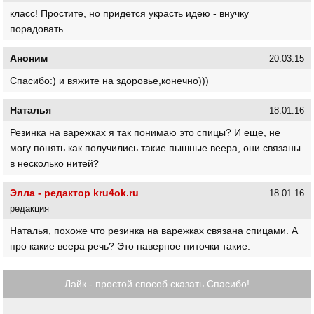
класс! Простите, но придется украсть идею - внучку
порадовать
Аноним
20.03.15
Спасибо:) и вяжите на здоровье,конечно)))
Наталья
18.01.16
Резинка на варежках я так понимаю это спицы? И еще, не
могу понять как получились такие пышные веера, они связаны
в несколько нитей?
Элла - редактор kru4ok.ru
18.01.16
редакция
Наталья, похоже что резинка на варежках связана спицами. А
про какие веера речь? Это наверное ниточки такие.
Лайк - простой способ сказать Спасибо!