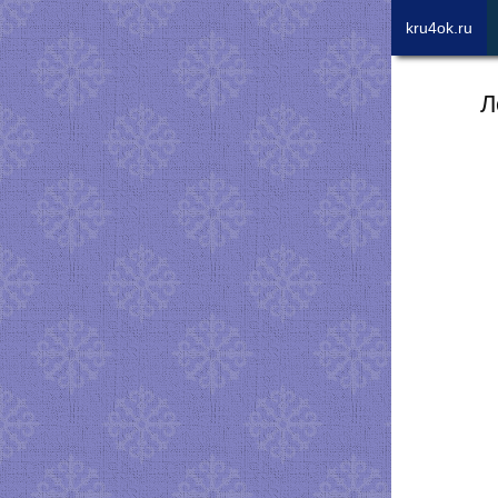
kru4ok.ru
Л