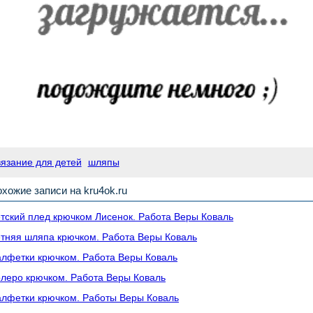
вязание для детей
шляпы
хожие записи на kru4ok.ru
тский плед крючком Лисенок. Работа Веры Коваль
тняя шляпа крючком. Работа Веры Коваль
лфетки крючком. Работа Веры Коваль
леро крючком. Работа Веры Коваль
лфетки крючком. Работы Веры Коваль