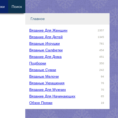
рки
Поиск
Главное
Вязание Для Женщин
2357
Вязание Для Детей
1345
Вязаные Игрушки
781
Вязаные Салфетки
454
Вязание Для Дома
451
Подборки
350
Вязаные Сумки
242
Вязаные Мелочи
94
Вязаные Украшения
76
Вязание Для Мужчин
70
Вязание Для Начинающих
65
Обзор Пряжи
19