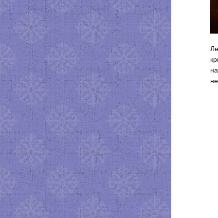
Ле
кр
на
не