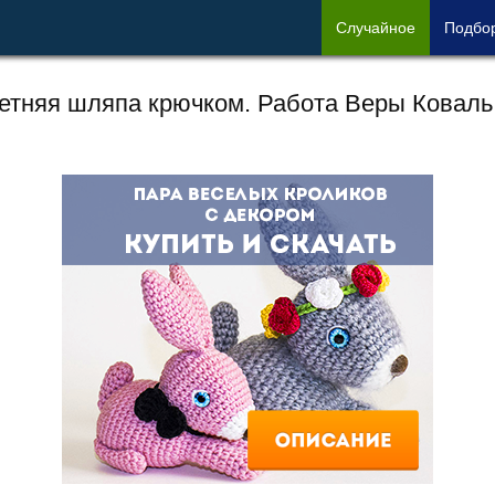
Сл
учайное
Под
бо
етняя шляпа крючком. Работа Веры Коваль