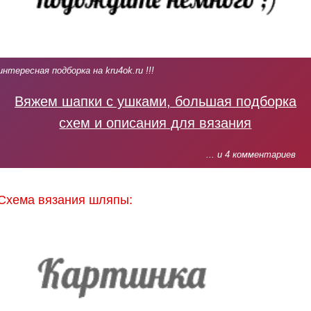
интересная подборка на kru4ok.ru !!!
Вяжем шапки с ушками, большая подборка
схем и описания для вязания
... и 4 комментариев
Схема вязания шляпы: