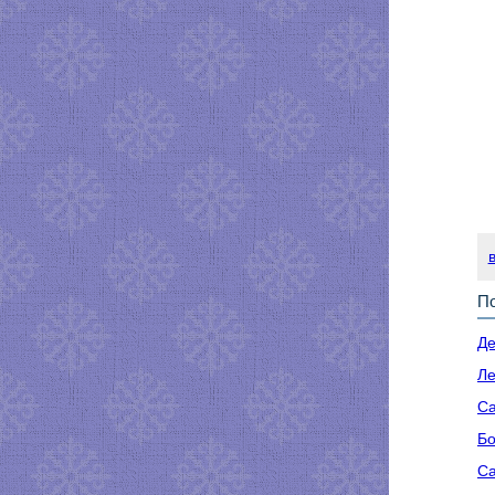
По
Де
Ле
Са
Бо
Са