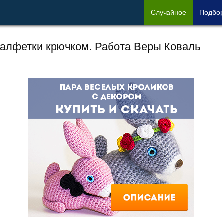
Сл
учайное
Под
бо
алфетки крючком. Работа Веры Коваль