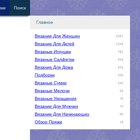
рки
Поиск
Главное
Вязание Для Женщин
2357
Вязание Для Детей
1345
Вязаные Игрушки
781
Вязаные Салфетки
454
Вязание Для Дома
451
Подборки
350
Вязаные Сумки
242
Вязаные Мелочи
94
Вязаные Украшения
76
Вязание Для Мужчин
70
Вязание Для Начинающих
65
Обзор Пряжи
19