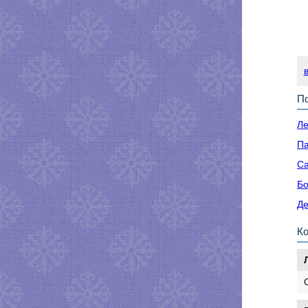
По
Ле
Па
Са
Бо
Де
К