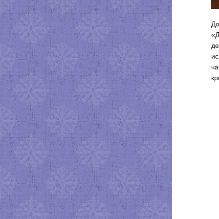
До
«Д
де
ис
ча
кр