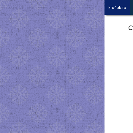
kru4ok.ru
С