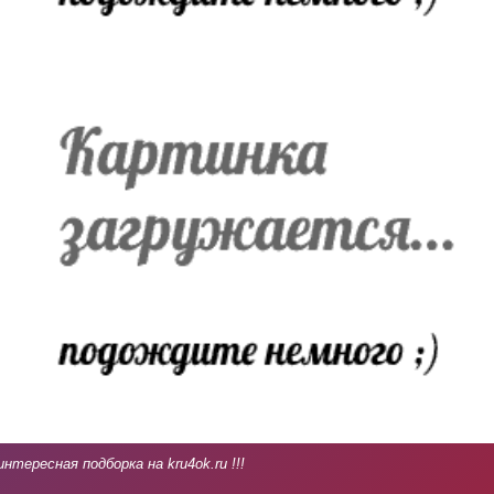
интересная подборка на kru4ok.ru !!!