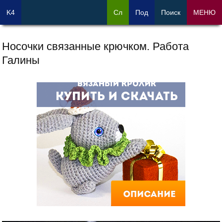
K4
Сл
Под
Поиск
МЕНЮ
Носочки связанные крючком. Работа
Галины