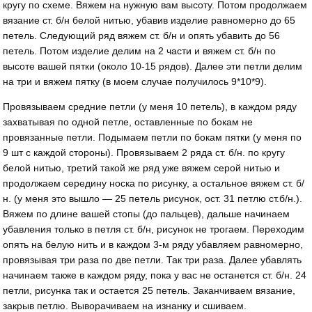
кругу по схеме. Вяжем на нужную вам высоту. Потом продолжаем
вязание ст. б/н белой нитью, убавив изделие равномерно до 65
петель. Следующий ряд вяжем ст. б/н и опять убавить до 56
петель. Потом изделие делим на 2 части и вяжем ст. б/н по
высоте вашей пятки (около 10-15 рядов). Далее эти петли делим
на три и вяжем пятку (в моем случае получилось 9*10*9).
Провязываем средние петли (у меня 10 петель), в каждом ряду
захватывая по одной петле, оставленные по бокам не
провязанные петли. Подымаем петли по бокам пятки (у меня по
9 шт с каждой стороны). Провязываем 2 ряда ст. б/н. по кругу
белой нитью, третий такой же ряд уже вяжем серой нитью и
продолжаем середину носка по рисунку, а остальное вяжем ст. б/
н. (у меня это вышло — 25 петель рисунок, ост. 31 петлю ст.б/н.).
Вяжем по длине вашей стопы (до пальцев), дальше начинаем
убавления только в петля ст. б/н, рисунок не трогаем. Переходим
опять на белую нить и в каждом 3-м ряду убавляем равномерно,
провязывая три раза по две петли. Так три раза. Далее убавлять
начинаем также в каждом ряду, пока у вас не останется ст. б/н. 24
петли, рисунка так и остается 25 петель. Заканчиваем вязание,
закрыв петлю. Выворачиваем на изнанку и сшиваем.