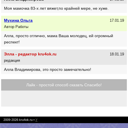
Моя мамочка 83-х лет вяжет,по крайней мере, не хуже.
Мухина Ольга
17.01.19
Автор Работы
Алла, просто отлично, мама Ваша молодец, ей огромный
респект!
Элла - редактор kru4ok.ru
18.01.19
редакция
Алла Владимирова, это просто замечательно!
Лайк - простой способ сказать Спасибо!
2009-2026
kru4ok.ru
•
У